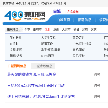
收藏本站
|
手机兼职网
| 您好，欢迎来到 400兼职网！
白城
[切换城市]
白城首页
招聘信息
求职
兼职地区：
全市
白城市
洮北
洮南
大安市
镇赉
通榆
其它
所有分类
大学生专栏
商品促销
打
IT行业
翻译工作
广告/设计/排版
前
文秘/助理
歌手/模特/演员
导游/司仪
教
编辑/记者
KTV/酒吧
实习/学徒
钟
白城招聘信息
白城求职信息
最火爆的赚钱方法,日薪,无押金
诚聘
日结300元急聘在家/网上兼职全自动
诚聘
线上日结兼职-小红薯,某音,kuai手评论发布
诚聘