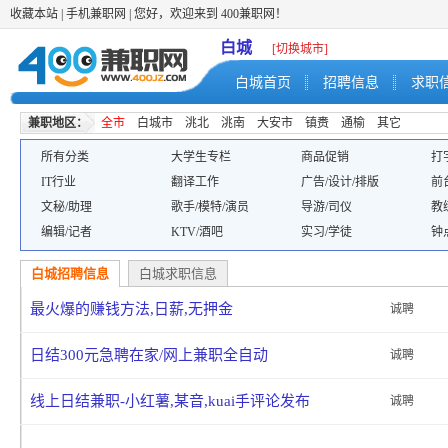
收藏本站
|
手机兼职网
| 您好，欢迎来到 400兼职网！
白城
[切换城市]
白城首页
招聘信息
求职
兼职地区：
全市
白城市
洮北
洮南
大安市
镇赉
通榆
其它
所有分类
大学生专栏
商品促销
打
IT行业
翻译工作
广告/设计/排版
前
文秘/助理
歌手/模特/演员
导游/司仪
教
编辑/记者
KTV/酒吧
实习/学徒
钟
白城招聘信息
白城求职信息
最火爆的赚钱方法,日薪,无押金
诚聘
日结300元急聘在家/网上兼职全自动
诚聘
线上日结兼职-小红薯,某音,kuai手评论发布
诚聘